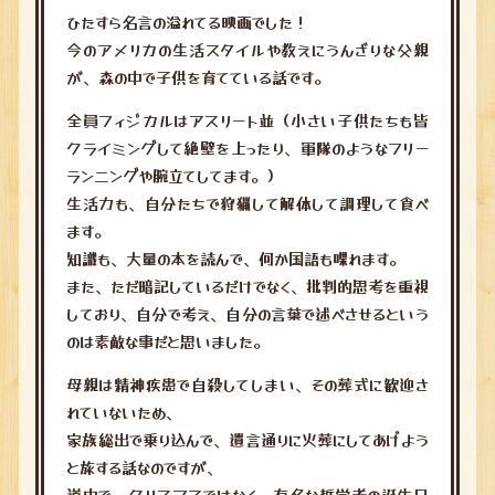
ひたすら名言の溢れてる映画でした！
今のアメリカの生活スタイルや教えにうんざりな父親
が、森の中で子供を育てている話です。
全員フィジカルはアスリート並（小さい子供たちも皆
クライミングして絶壁を上ったり、軍隊のようなフリー
ランニングや腕立てしてます。）
生活力も、自分たちで狩猟して解体して調理して食べ
ます。
知識も、大量の本を読んで、何か国語も喋れます。
また、ただ暗記しているだけでなく、批判的思考を重視
しており、自分で考え、自分の言葉で述べさせるという
のは素敵な事だと思いました。
母親は精神疾患で自殺してしまい、その葬式に歓迎さ
れていないため、
家族総出で乗り込んで、遺言通りに火葬にしてあげよう
と旅する話なのですが、
道中で、クリスマスではなく、有名な哲学者の誕生日