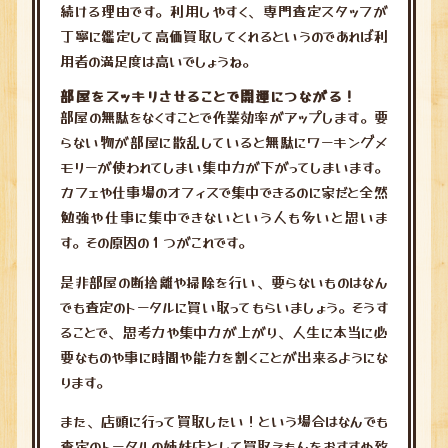
続ける理由です。利用しやすく、専門査定スタッフが
丁寧に鑑定して高価買取してくれるというのであれば利
用者の満足度は高いでしょうね。
部屋をスッキリさせることで開運につながる！
部屋の無駄をなくすことで作業効率がアップします。要
らない物が部屋に散乱していると無駄にワーキングメ
モリーが使われてしまい集中力が下がってしまいます。
カフェや仕事場のオフィスで集中できるのに家だと全然
勉強や仕事に集中できないという人も多いと思いま
す。その原因の１つがこれです。
是非部屋の断捨離や掃除を行い、要らないものはなん
でも査定のトータルに買い取ってもらいましょう。そうす
ることで、思考力や集中力が上がり、人生に本当に必
要なものや事に時間や能力を割くことが出来るようにな
ります。
また、店頭に行って買取したい！という場合はなんでも
査定のトータルの姉妹店として買取えもんをおすすめ致