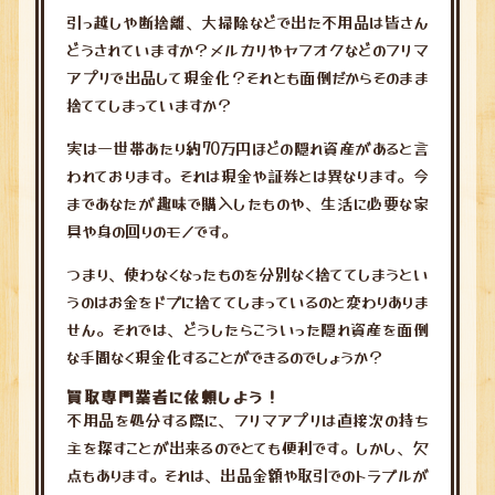
引っ越しや断捨離、大掃除などで出た不用品は皆さん
どうされていますか？メルカリやヤフオクなどのフリマ
アプリで出品して現金化？それとも面倒だからそのまま
捨ててしまっていますか？
実は一世帯あたり約70万円ほどの隠れ資産があると言
われております。それは現金や証券とは異なります。今
まであなたが趣味で購入したものや、生活に必要な家
具や身の回りのモノです。
つまり、使わなくなったものを分別なく捨ててしまうとい
うのはお金をドブに捨ててしまっているのと変わりありま
せん。それでは、どうしたらこういった隠れ資産を面倒
な手間なく現金化することができるのでしょうか？
買取専門業者に依頼しよう！
不用品を処分する際に、フリマアプリは直接次の持ち
主を探すことが出来るのでとても便利です。しかし、欠
点もあります。それは、出品金額や取引でのトラブルが