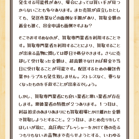
発生する可能性があり、場合によっては買い手が見つ
からないことも多々あります。また売買が成立したとし
ても、発送作業などの面倒な手間があり、買取金額の
着金も遅く、出金申請も面倒ですよね？
そこでおすすめなのが、買取専門業者を利用することで
す。買取専門業者を利用することにより、買取すること
が出来る品物に関しては即日で処分できます。さらに売
却して受け取った金額は、超高額でなければ現金で当
日に受け取ることが可能です。配送するための梱包作
業やトラブルも発生致しません。ストレスなく、要らな
くなったものを手放すことが出来るでしょう。
しかし、買取専門業者にも良い業者と悪い業者が存在
します。悪徳業者の特徴が２つあります。１つ目は、
利益追求のあまりあまりにも買取相場とかけ離れた金額
で買取しようとすること。２つ目は、まとめ売りをして
ほしいが故に、高圧的にプレッシャーをかけて他の売る
つもりもないお品物まで売らせようとする、いわゆる