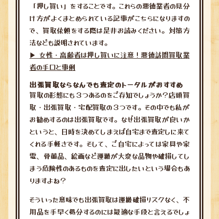
「押し買い」をすることです。これらの悪徳業者の見分
け方がよくまとめられている記事がこちらになりますの
で、買取依頼をする際は是非お読みください。対策方
法なども説明されています。
▶︎ 女性・高齢者は押し買いに注意！悪徳訪問買取業
者の手口と事例
出張買取ならなんでも査定のトータルがおすすめ
買取の形態にも３つあるのをご存知でしょうか？店頭買
取・出張買取・宅配買取の３つです。その中でも私が
お勧めするのは出張買取です。なぜ出張買取が良いか
というと、日時を決めてしまえば自宅まで査定しに来て
くれる手軽さです。そして、ご自宅によっては家具や家
電、骨董品、絵画など運搬が大変な品物や破損してし
まう危険性のあるものを査定に出したいという場合もあ
りますよね？
そういった意味でも出張買取は運搬破損リスクなく、不
用品を手早く処分するのには最適な手段と言えるでしょ