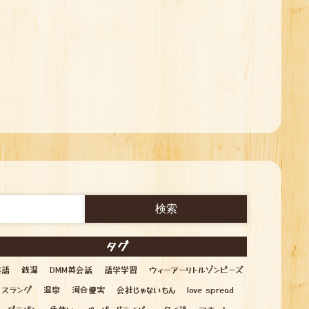
タグ
英語
銭湯
DMM英会話
語学学習
ウィーアーリトルゾンビーズ
スラング
温泉
河合優実
会社じゃないもん
love spread