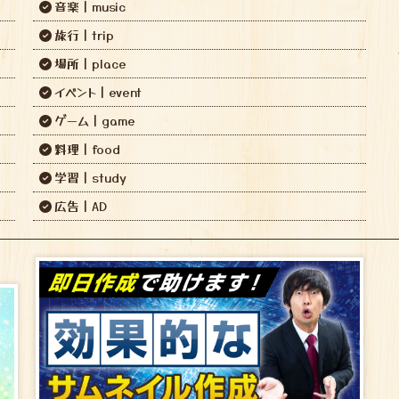
音楽｜music
旅行｜trip
場所｜place
イベント｜event
ゲーム｜game
料理｜food
学習｜study
広告｜AD