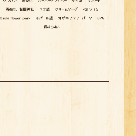
グラパン
象使い
ペーパードライバー
タイ語
マホート
酉の市，花園神社
ラオ語
クリームソーダ
ペルソナ5
Ozaki flower park
ネパール語
オザキフラワーパーク
SPA
眉村ちあき